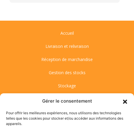
Accueil
Livraison et relivraison
Réception de marchandise
Gestion des stocks
Stockage
Transport spéciaux
Gérer le consentement
Réalisations
Pour offrir les meilleures expériences, nous utilisons des technologies
telles que les cookies pour stocker et/ou accéder aux informations des
appareils.
Contact